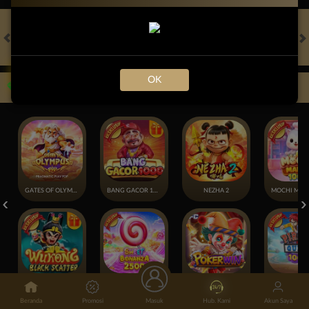
KLIK!
HOT GAMES
SLOTS
LIVE CASINO
RACE
TOGEL
OL
OK
Game Populer
GATES OF OLYMPUS POP
BANG GACOR 1000
NEZHA 2
WUKONG - BLACK SCATTER
SWEET BONANZA 2500
POKER WIN
Beranda
Promosi
Masuk
Hub. Kami
Akun Saya