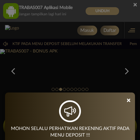
×
TRABAS007 Aplikasi Mobile
UNDUH
Jangan tampilkan lagi hari ini
Masuk
Daftar
NING AKTIF PADA MENU DEPOSIT SEBELUM MELAKUKAN TRANSFER
Pemeli
×
JACKPOT
PLAY
IDR
12,745,880,549
MOHON SELALU PERHATIKAN REKENING AKTIF PADA
MENU DEPOSIT !!!