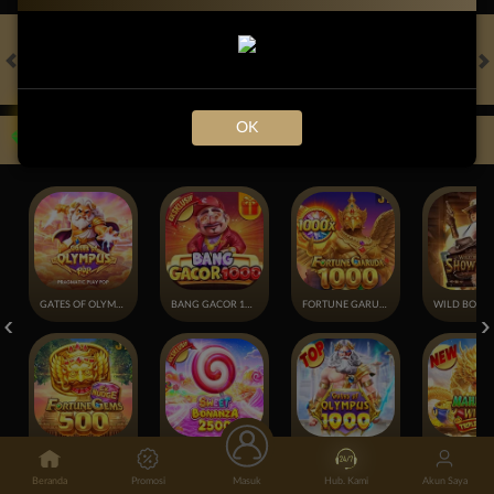
KLIK!
HOT GAMES
SLOTS
LIVE CASINO
RACE
TOGEL
OL
OK
Game Populer
GATES OF OLYMPUS POP
BANG GACOR 1000
FORTUNE GARUDA 1000
FORTUNE GEMS 500
SWEET BONANZA 2500
GATES OF OLYMPUS 1000
Beranda
Promosi
Masuk
Hub. Kami
Akun Saya