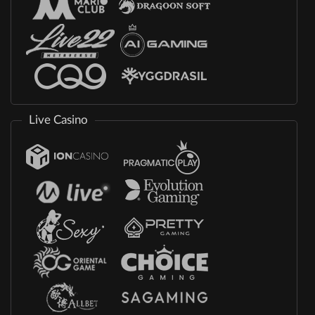
Live Casino