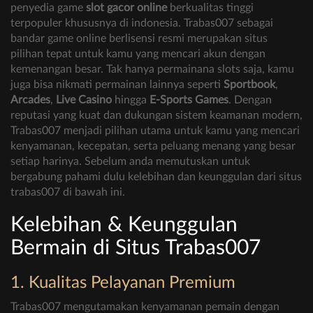
penyedia game
slot gacor online
berkualitas tinggi
terpopuler khususnya di indonesia. Trabas007 sebagai
bandar game online berlisensi resmi merupakan situs
pilihan tepat untuk kamu yang mencari akun dengan
kemenangan besar. Tak hanya permainana slots saja, kamu
juga bisa nikmati permainan lainnya seperti
Sportbook
,
Arcades
,
Live Casino
hingga
E-Sports Games
. Dengan
reputasi yang kuat dan dukungan sistem keamanan modern,
Trabas007 menjadi pilihan utama untuk kamu yang mencari
kenyamanan, kecepatan, serta peluang menang yang besar
setiap harinya. Sebelum anda memutuskan untuk
bergabung pahami dulu kelebihan dan keunggulan dari situs
trabas007 di bawah ini.
Kelebihan & Keunggulan
Bermain di Situs Trabas007
1. Kualitas Pelayanan Premium
Trabas007 mengutamakan kenyamanan pemain dengan