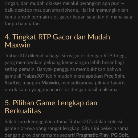
ringan, dan mudah diakses melalui perangkat apa pun —
baik desktop maupun smartphone. Hal ini memungkinkan
kamu untuk bermain slot gacor kapan saja dan di mana saja
tanpa hambatan.
4. Tingkat RTP Gacor dan Mudah
Maxwin
Trabas007 dikenal sebagai situs gacor dengan RTP tinggi,
yang memberikan peluang kemenangan lebih besar bagi
setiap pemain. Banyak pengguna membuktikan bahwa
game di Trabas007 lebih mudah mendapatkan
Free Spin
,
Scatter
, maupun
Maxwin
, menjadikannya pilihan favorit
untuk kamu yang mencari slot dengan hasil maksimal.
5. Pilihan Game Lengkap dan
Berkualitas
Salah satu keunggulan utama Trabas007 adalah koleksi
game slot-nya yang sangat lengkap. Situs ini bekerja sama
dengan provider ternama seperti
Pragmatic Play
,
PG Soft
,