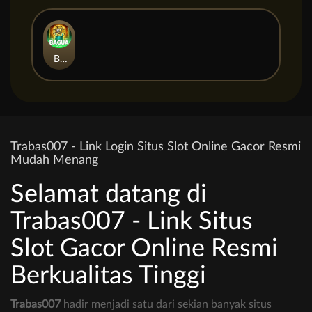
Bagua
Trabas007 - Link Login Situs Slot Online Gacor Resmi
Mudah Menang
Selamat datang di
Trabas007 - Link Situs
Slot Gacor Online Resmi
Berkualitas Tinggi
Trabas007
hadir menjadi satu dari sekian banyak situs