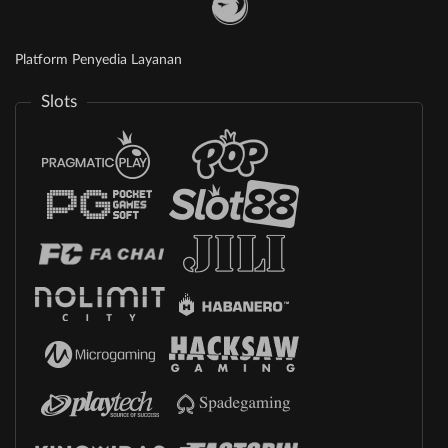
Platform Penyedia Layanan
Slots