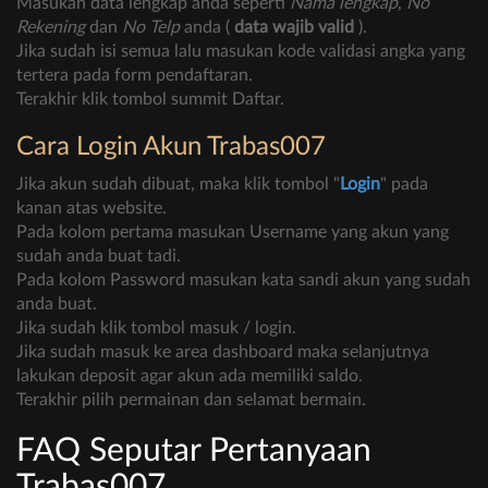
Masukan data lengkap anda seperti
Nama lengkap
,
No
Rekening
dan
No Telp
anda (
data wajib valid
).
Jika sudah isi semua lalu masukan kode validasi angka yang
tertera pada form pendaftaran.
Terakhir klik tombol summit Daftar.
Cara Login Akun Trabas007
Jika akun sudah dibuat, maka klik tombol "
Login
" pada
kanan atas website.
Pada kolom pertama masukan Username yang akun yang
sudah anda buat tadi.
Pada kolom Password masukan kata sandi akun yang sudah
anda buat.
Jika sudah klik tombol masuk / login.
Jika sudah masuk ke area dashboard maka selanjutnya
lakukan deposit agar akun ada memiliki saldo.
Terakhir pilih permainan dan selamat bermain.
FAQ Seputar Pertanyaan
Trabas007