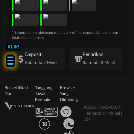
* Selama bank maintenance dan bank offline deposit dan penarikan
tidak dapat diproses
KLIK!
Deposit
Penarikan
Rata-rata 2 Menit
Rata-rata 3 Menit
Bersertifikasi
Tanggung
Browser
Dari
Jawab
Yang
Bermain
Didukung
©2026 TRABAS007.
Hak cipta dilindungi |
18+