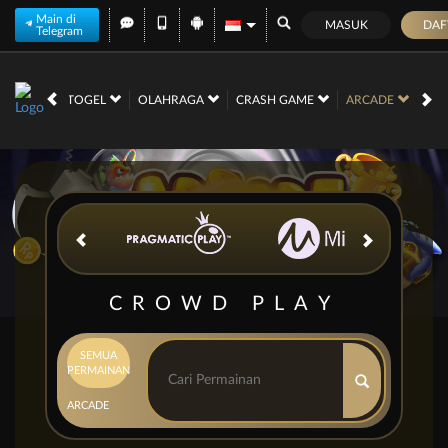
Main di
MASUK
DAF
Telegram
RACE
TOGEL
OLAHRAGA
CRASH GAME
ARCADE
PO
CROWD PLAY
SEMUA
PERMAINAN
ARCADE