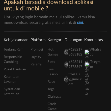
Apakah tersedia download aplikasi
untuk di mobile ?
Untuk yang ingin bermain melalui aplikasi, kamu bisa
mendownload secara gratis melalui link di
sini
.
Kebijaksanaan
Platform
Kategori
Dukungan
Komunitas
Tentang Kami
Promosi
Hot
+628217
Whatsa
Games
8683182
pp
Responsible
Loyalty
Gambling
Slots
+628211
Telegra
Referral
9578347
m
Pusat Bantuan
Live
Casino
trbs007
Ketentuan
@gmail.c
Layanan
Race
om
Syarat dan
Togel
Ketentuan
Olahraga
Crash
Game