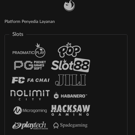
Platform Penyedia Layanan
Slots