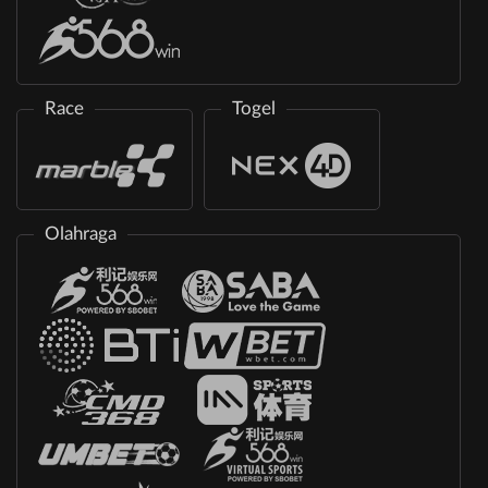
Race
Togel
Olahraga