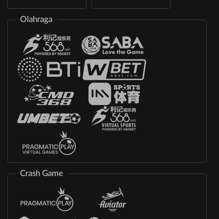
Olahraga
Crash Game