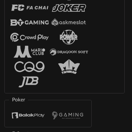
Poker