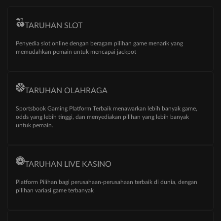
TARUHAN SLOT
Penyedia slot online dengan beragam pilihan game menarik yang
memudahkan pemain untuk mencapai jackpot
TARUHAN OLAHRAGA
Sportsbook Gaming Platform Terbaik menawarkan lebih banyak game,
odds yang lebih tinggi, dan menyediakan pilihan yang lebih banyak
untuk pemain.
TARUHAN LIVE KASINO
Platform Pilihan bagi perusahaan-perusahaan terbaik di dunia, dengan
pilihan variasi game terbanyak