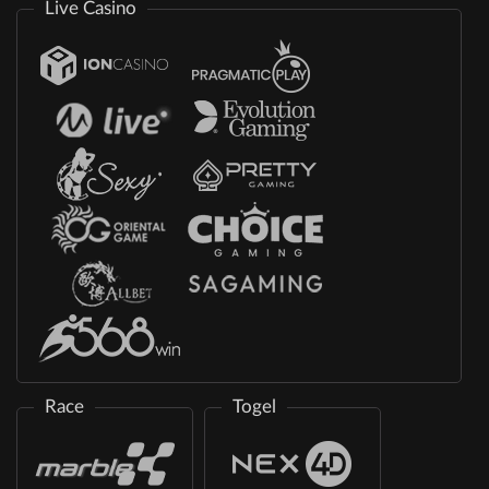
Live Casino
Race
Togel