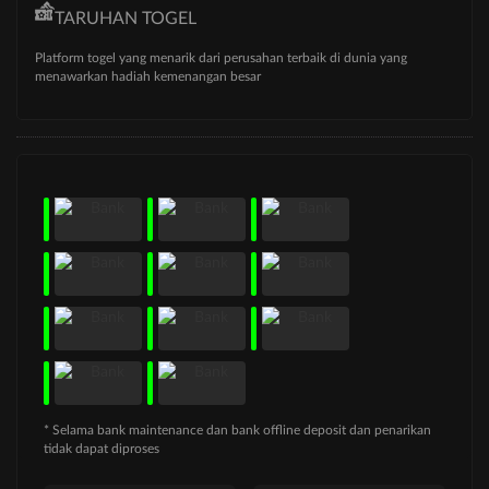
TARUHAN TOGEL
Platform togel yang menarik dari perusahan terbaik di dunia yang
menawarkan hadiah kemenangan besar
* Selama bank maintenance dan bank offline deposit dan penarikan
tidak dapat diproses