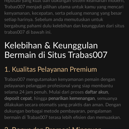
reputasi yang kuat dan dukungan sistem keamanan modern,
Trabas007 menjadi pilihan utama untuk kamu yang mencari
kenyamanan, kecepatan, serta peluang menang yang besar
setiap harinya. Sebelum anda memutuskan untuk
bergabung pahami dulu kelebihan dan keunggulan dari situs
trabas007 di bawah ini.
Kelebihan & Keunggulan
Bermain di Situs Trabas007
1. Kualitas Pelayanan Premium
Trabas007 mengutamakan kenyamanan pemain dengan
pelayanan pelanggan profesional yang siap membantu
selama 24 jam penuh. Mulai dari proses
daftar akun
,
deposit cepat
, hingga
penarikan kemenangan
, semuanya
dilakukan secara otomatis yang praktis dan aman. Dengan
dukungan berbagai metode pembayaran, pengalaman
bermain di Trabas007 terasa lebih efisien dan memuaskan.